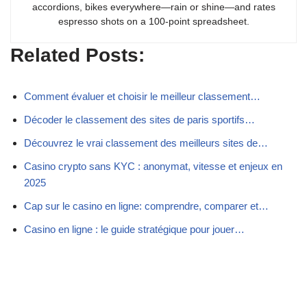
accordions, bikes everywhere—rain or shine—and rates
espresso shots on a 100-point spreadsheet.
Related Posts:
Comment évaluer et choisir le meilleur classement…
Décoder le classement des sites de paris sportifs…
Découvrez le vrai classement des meilleurs sites de…
Casino crypto sans KYC : anonymat, vitesse et enjeux en
2025
Cap sur le casino en ligne: comprendre, comparer et…
Casino en ligne : le guide stratégique pour jouer…