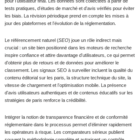
pour l'utilisateur final. Les données sont collectées à partir de
tests pratiques, d'études de marché et d'avis vérifiés pour éviter
les biais. La révision périodique prend en compte les mises à
jour des plateformes et l'évolution de la réglementation.
Le référencement naturel (
SEO
) joue un rôle indirect mais
crucial : un site bien positionné dans les moteurs de recherche
inspire confiance et attire davantage d'utilisateurs, ce qui permet
d'obtenir plus de retours et de données pour améliorer le
classement. Les signaux SEO à surveiller incluent la qualité du
contenu éditorial sur les paris, la structure technique du site, la
vitesse de chargement et l'optimisation mobile. La présence
d'avis utilisateurs authentiques et de contenus éducatifs sur les
stratégies de paris renforce la crédibilité.
Intégrer la notion de transparence financière et de conformité
réglementaire dans le processus permet d'éliminer rapidement
les opérateurs à risque. Les comparateurs sérieux publient
souvent la méthodologie complète et autorisent un contrôle