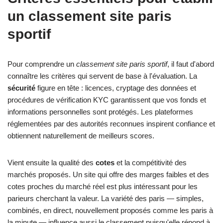
un
classement site paris
sportif
Pour comprendre un
classement site paris sportif
, il faut d'abord
connaître les critères qui servent de base à l'évaluation. La
sécurité
figure en tête : licences, cryptage des données et
procédures de vérification KYC garantissent que vos fonds et
informations personnelles sont protégés. Les plateformes
réglementées par des autorités reconnues inspirent confiance et
obtiennent naturellement de meilleurs scores.
Vient ensuite la qualité des
cotes
et la compétitivité des
marchés proposés. Un site qui offre des marges faibles et des
cotes proches du marché réel est plus intéressant pour les
parieurs cherchant la valeur. La variété des paris — simples,
combinés, en direct, nouvellement proposés comme les paris à
la minute — influence aussi le classement puisqu'elle répond à