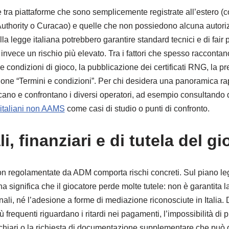
 tra piattaforme che sono semplicemente registrate all’estero (co
thority o Curacao) e quelle che non possiedono alcuna autoriz
 legge italiana potrebbero garantire standard tecnici e di fair pl
vece un rischio più elevato. Tra i fattori che spesso raccontano l
e condizioni di gioco, la pubblicazione dei certificati RNG, la p
ione “Termini e condizioni”. Per chi desidera una panoramica rap
cano e confrontano i diversi operatori, ad esempio consultando 
 italiani non AAMS
come casi di studio o punti di confronto.
i, finanziari e di tutela del g
on regolamentate da ADM comporta rischi concreti. Sul piano leg
 significa che il giocatore perde molte tutele: non è garantita la 
nali, né l’adesione a forme di mediazione riconosciute in Italia. 
iù frequenti riguardano i ritardi nei pagamenti, l’impossibilità di 
 chiari o la richiesta di documentazione supplementare che può 