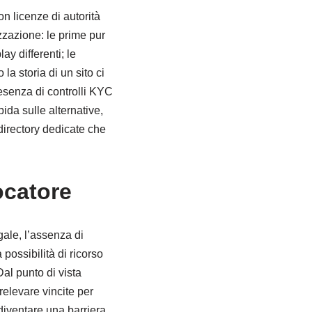
n licenze di autorità
zazione: le prime pur
ay differenti; le
a storia di un sito ci
resenza di controlli KYC
ida sulle alternative,
directory dedicate che
iocatore
ale, l’assenza di
possibilità di ricorso
Dal punto di vista
prelevare vincite per
diventare una barriera