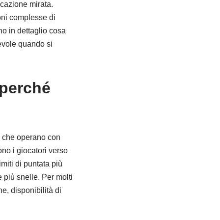
icazione mirata.
ioni complesse di
o in dettaglio cosa
evole quando si
 perché
ma che operano con
ono i giocatori verso
miti di puntata più
e più snelle. Per molti
e, disponibilità di