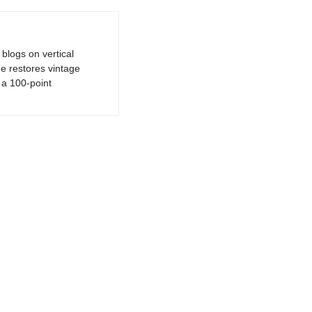
logs on vertical
e restores vintage
a 100-point