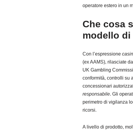
operatore estero in un m
Che cosa s
modello di 
Con l’espressione
casi
(ex AAMS), rilasciate d
UK Gambling Commission. 
conformità, controlli su a
concessionari autorizzat
responsabile
. Gli oper
perimetro di vigilanza l
ricorsi.
A livello di prodotto, mol