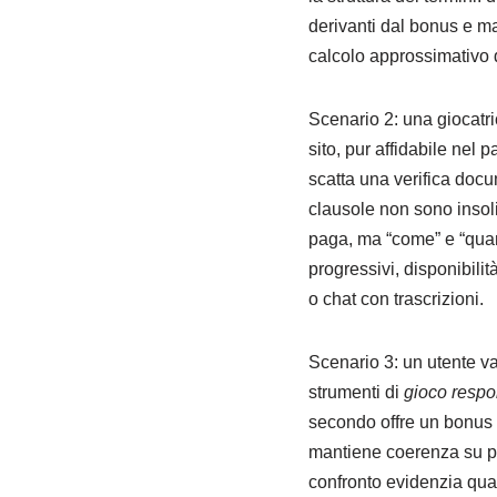
derivanti dal bonus e ma
calcolo approssimativo d
Scenario 2: una giocatrice
sito, pur affidabile nel 
scatta una verifica docu
clausole non sono insoli
paga, ma “come” e “quand
progressivi, disponibilità
o chat con trascrizioni.
Scenario 3: un utente v
strumenti di
gioco respo
secondo offre un bonus p
mantiene coerenza su pag
confronto evidenzia qua