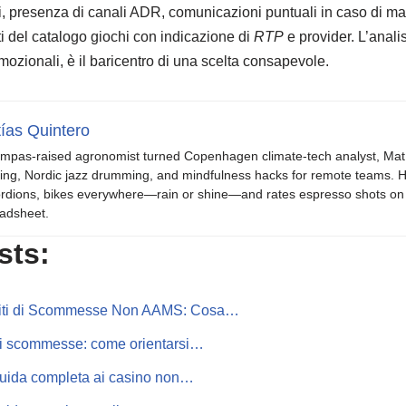
oni, presenza di canali ADR, comunicazioni puntuali in caso di 
i del catalogo giochi con indicazione di
RTP
e provider. L’analis
omozionali, è il baricentro di una scelta consapevole.
ías Quintero
mpas-raised agronomist turned Copenhagen climate-tech analyst, Mat b
ing, Nordic jazz drumming, and mindfulness hacks for remote teams. H
rdions, bikes everywhere—rain or shine—and rates espresso shots on 
adsheet.
sts:
Siti di Scommesse Non AAMS: Cosa…
ti scommesse: come orientarsi…
 guida completa ai casino non…