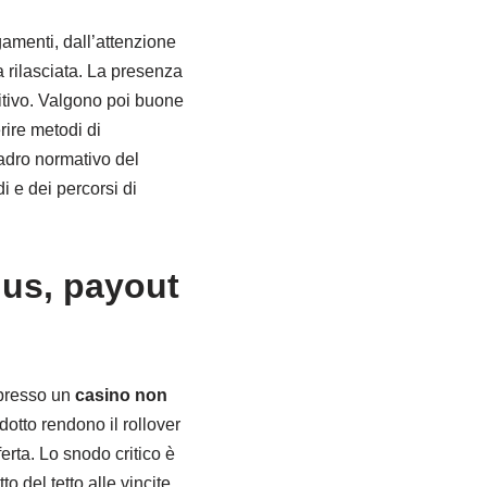
gamenti, dall’attenzione
ha rilasciata. La presenza
itivo. Valgono poi buone
erire metodi di
uadro normativo del
i e dei percorsi di
nus, payout
 presso un
casino non
dotto rendono il rollover
ferta. Lo snodo critico è
o del tetto alle vincite