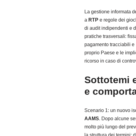
La gestione informata del
a
RTP
e regole dei gioch
di audit indipendenti e
pratiche trasversali: fiss
pagamento tracciabili e 
proprio Paese e le impli
ricorso in caso di contro
Sottotemi 
e comporta
Scenario 1: un nuovo isc
AAMS
. Dopo alcune sess
molto più lungo del previ
la struttura dei termini: