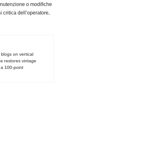
manutenzione o modifiche
i critica dell’operatore,
logs on vertical
e restores vintage
a 100-point