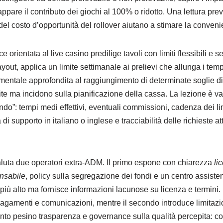
ppare il contributo dei giochi al 100% o ridotto. Una lettura pr
el costo d’opportunità del rollover aiutano a stimare la conveni
 orientata al live casino predilige tavoli con limiti flessibili e s
payout, applica un limite settimanale ai prelievi che allunga i temp
mentale approfondita al raggiungimento di determinate soglie di
te ma incidono sulla pianificazione della cassa. La lezione è valu
o”: tempi medi effettivi, eventuali commissioni, cadenza dei limi
 di supporto in italiano o inglese e tracciabilità delle richieste a
aluta due operatori extra-ADM. Il primo espone con chiarezza
li
nsabile
, policy sulla segregazione dei fondi e un centro assisten
iù alto ma fornisce informazioni lacunose su licenza e termini. 
amenti e comunicazioni, mentre il secondo introduce limitazioni
nto pesino trasparenza e governance sulla qualità percepita: co