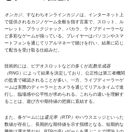
オンカジ
、すなわちオンラインカジノは、インターネット上
で提供されるカジノゲーム全般を指す言葉で、スロット、ル
ーレット、ブラックジャック、バカラ、ライブディーラーな
ど多彩なゲームが揃っている。プレイヤーはパソコンやスマ
ートフォンを通じてリアルマネーで賭けを行い、結果に応じ
て配当を受け取る仕組みだ。
技術的には、ビデオスロットなどの多くが
乱数生成器
（RNG）
によって結果を決定しており、公正性は第三者機関
の監査で確認されることが多い。一方、ライブディーラーゲ
ームは実際のディーラーとカメラを通じてリアルタイムで進
行し、臨場感や公平性が求められる。これらの違いを理解す
ることは、遊び方や期待値の把握に直結する。
また、各ゲームには
還元率（RTP）
やハウスエッジといった
数値が存在し、長期的な期待値を示す指標となる。短期的な
勝敗は運次第だが、RTPの高いゲームを選ぶことで理論上の