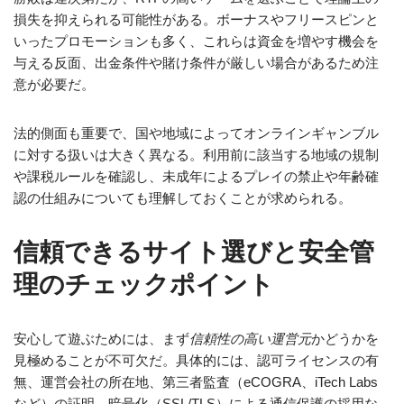
損失を抑えられる可能性がある。ボーナスやフリースピンと
いったプロモーションも多く、これらは資金を増やす機会を
与える反面、出金条件や賭け条件が厳しい場合があるため注
意が必要だ。
法的側面も重要で、国や地域によってオンラインギャンブル
に対する扱いは大きく異なる。利用前に該当する地域の規制
や課税ルールを確認し、未成年によるプレイの禁止や年齢確
認の仕組みについても理解しておくことが求められる。
信頼できるサイト選びと安全管
理のチェックポイント
安心して遊ぶためには、まず
信頼性の高い運営元
かどうかを
見極めることが不可欠だ。具体的には、認可ライセンスの有
無、運営会社の所在地、第三者監査（eCOGRA、iTech Labs
など）の証明、暗号化（SSL/TLS）による通信保護の採用な