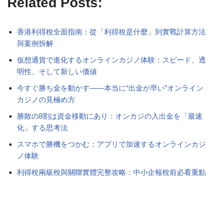
Related Posts:
香港利得稅全面指南：從「利得稅是什麼」到實戰計算方法
與案例拆解
仮想通貨で進化するオンラインカジノ体験：スピード、透
明性、そして新しい価値
今すぐ勝ち金を動かす――本当に“出金が早い”オンライン
カジノの見極め方
勝敗の8割は資金移動にあり：オンカジの入出金を「最速
化」する思考法
スマホで勝機をつかむ：アプリで加速するオンラインカジ
ノ体験
利得稅兩級稅與關聯實體完整攻略：中小企報稅前必看重點