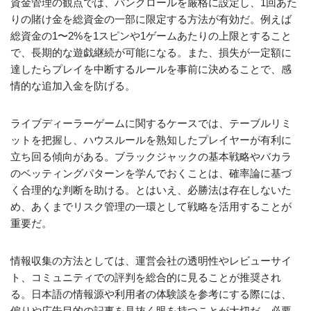
資金管理の観点では、バンクロールを厳格に設定し、1回あた
りの賭け金を総資金の一部に限定する方法が有効だ。例えば
総資金の1〜2%を1スピンや1ゲームあたりの上限とすること
で、長期的な遊戯継続が可能になる。また、損失が一定額に
達したらプレイを中断するルールを事前に決めることで、感
情的な追加入金を防げる。
ライブディーラーゲームに関するケースでは、テーブルリミ
ットを把握し、ハウスルールを熟知したプレイヤーが有利に
立ち回る傾向がある。ブラックジャックの基本戦略やバカラ
のベッティングパターンを学んでおくことは、確率論に基づ
く合理的な判断を助ける。とはいえ、必勝法は存在しないた
め、あくまでリスク管理の一環として戦略を活用することが
重要だ。
情報収集の方法としては、運営会社の透明性やレビューサイ
ト、コミュニティでの評判を総合的に見ることが推奨され
る。日本語の情報源や利用者の体験談を参考にする際には、
偏りや広告目的の記事を見抜く眼を持つことが大切だ。必要