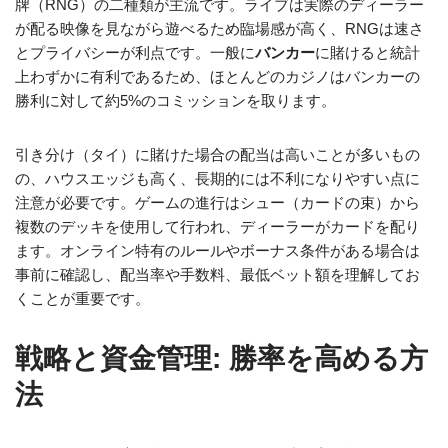
牌（RNG）の二種類が主流です。ライブは実際のディーラー
が配る映像を見ながら遊べるため臨場感が高く、RNGは速さ
とプライバシーが利点です。一般に
バンカー
に賭けると統計
上わずかに有利であるため、ほとんどのカジノはバンカーの
勝利に対して約5%のコミッションを取ります。
引き分け（タイ）に賭けた場合の配当は高いことが多いもの
の、ハウスエッジも高く、長期的には不利になりやすい点に
注意が必要です。ゲームの進行はシュー（カードの束）から
複数のデッキを使用して行われ、ディーラーがカードを配り
ます。オンライン特有のルールやボーナス条件がある場合は
事前に確認し、配当率や手数料、最低ベット額を理解してお
くことが重要です。
戦略と資金管理: 勝率を高める方
法