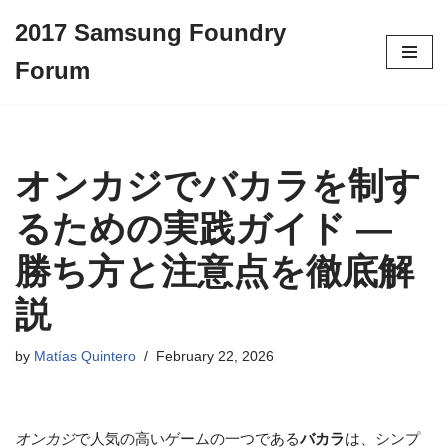
2017 Samsung Foundry
Skip
Forum
to
content
オンカジでバカラを制す
るための実践ガイド —
勝ち方と注意点を徹底解
説
by
Matías Quintero
February 22, 2026
オンカジ
で人気の高いゲームの一つである
バカラ
は、シンプ