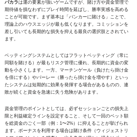
バカラ
は運の要素が強いゲームですが、賭け方や資金管理で
期待値を損なわずにプレイ時間を延ばし、勝率実感を高める
ことが可能です。まず基本は「バンカーに賭ける」ことで、
理論上のハウスエッジが最も低くなります。コミッションを
差し引いても長期的な損失を抑える最良の選択肢とされてい
ます。
ベッティングシステムとしてはフラットベッティング（常に
同額を賭ける）が最もリスク管理に優れ、長期的に資金の変
動を小さくします。一方、マーチンゲール（負けたら掛け金
を倍にする）やパーレー（勝ったら掛け金を増やす）といっ
たシステムは短期的に効果を発揮する場合があるものの、連
敗が続くと資金を急速に失う危険があります。
資金管理のポイントとしては、必ずセッションごとの損失上
限と利益確定ラインを設定すること、そして一回のベット額
を総資金のごく一部（例：1〜2%）に抑えることが挙げられ
ます。ボーナスを利用する場合は賭け条件（ウィジェストリ