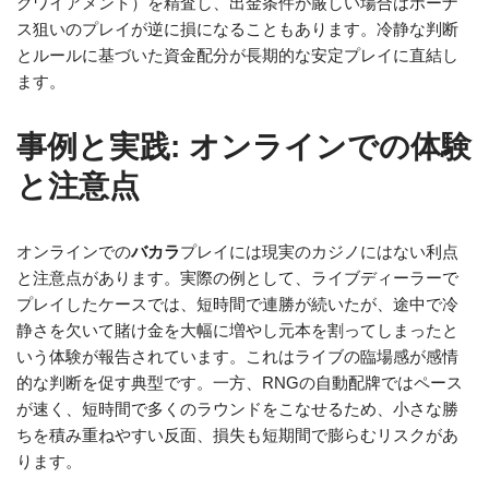
クワイアメント）を精査し、出金条件が厳しい場合はボーナ
ス狙いのプレイが逆に損になることもあります。冷静な判断
とルールに基づいた資金配分が長期的な安定プレイに直結し
ます。
事例と実践: オンラインでの体験
と注意点
オンラインでの
バカラ
プレイには現実のカジノにはない利点
と注意点があります。実際の例として、ライブディーラーで
プレイしたケースでは、短時間で連勝が続いたが、途中で冷
静さを欠いて賭け金を大幅に増やし元本を割ってしまったと
いう体験が報告されています。これはライブの臨場感が感情
的な判断を促す典型です。一方、RNGの自動配牌ではペース
が速く、短時間で多くのラウンドをこなせるため、小さな勝
ちを積み重ねやすい反面、損失も短期間で膨らむリスクがあ
ります。