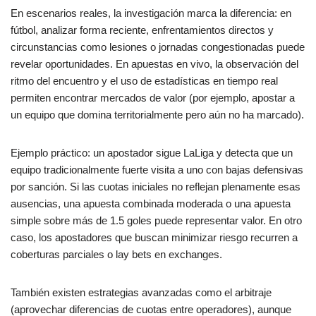
En escenarios reales, la investigación marca la diferencia: en
fútbol, analizar forma reciente, enfrentamientos directos y
circunstancias como lesiones o jornadas congestionadas puede
revelar oportunidades. En apuestas en vivo, la observación del
ritmo del encuentro y el uso de estadísticas en tiempo real
permiten encontrar mercados de valor (por ejemplo, apostar a
un equipo que domina territorialmente pero aún no ha marcado).
Ejemplo práctico: un apostador sigue LaLiga y detecta que un
equipo tradicionalmente fuerte visita a uno con bajas defensivas
por sanción. Si las cuotas iniciales no reflejan plenamente esas
ausencias, una apuesta combinada moderada o una apuesta
simple sobre más de 1.5 goles puede representar valor. En otro
caso, los apostadores que buscan minimizar riesgo recurren a
coberturas parciales o lay bets en exchanges.
También existen estrategias avanzadas como el arbitraje
(aprovechar diferencias de cuotas entre operadores), aunque