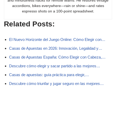
and mindfulness hacks for remote teams. He restores vintage
accordions, bikes everywhere—rain or shine—and rates
espresso shots on a 100-point spreadsheet.
Related Posts:
El Nuevo Horizonte del Juego Online: Cómo Elegir con…
Casas de Apuestas en 2026: Innovación, Legalidad y…
Casas de Apuestas España: Cómo Elegir con Cabeza,…
Descubre cómo elegir y sacar partido a las mejores…
Casas de apuestas: guía práctica para elegir,…
Descubre cómo triunfar y jugar seguro en las mejores…