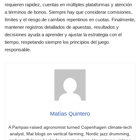
requieren rapidez, cuentas en múltiples plataformas y atención
a términos de bonos. Siempre hay que considerar comisiones,
límites y el riesgo de cambios repentinos en cuotas. Finalmente,
mantener registros detallados de apuestas, resultados y
decisiones ayuda a aprender y ajustar la estrategia con el
tiempo, respetando siempre los principios del juego
responsable.
Matías Quintero
A Pampas-raised agronomist turned Copenhagen climate-tech
analyst, Mat blogs on vertical farming, Nordic jazz drumming,