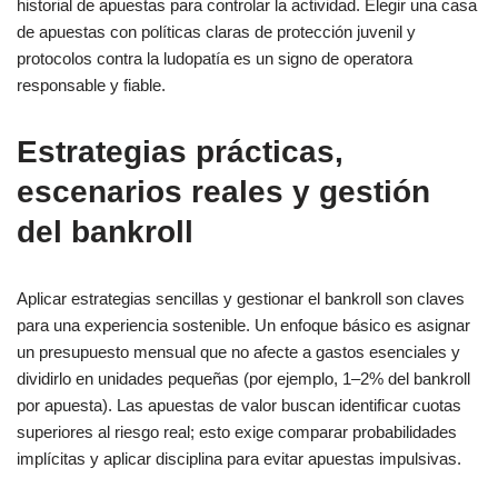
historial de apuestas para controlar la actividad. Elegir una casa
de apuestas con políticas claras de protección juvenil y
protocolos contra la ludopatía es un signo de operatora
responsable y fiable.
Estrategias prácticas,
escenarios reales y gestión
del bankroll
Aplicar estrategias sencillas y gestionar el bankroll son claves
para una experiencia sostenible. Un enfoque básico es asignar
un presupuesto mensual que no afecte a gastos esenciales y
dividirlo en unidades pequeñas (por ejemplo, 1–2% del bankroll
por apuesta). Las apuestas de valor buscan identificar cuotas
superiores al riesgo real; esto exige comparar probabilidades
implícitas y aplicar disciplina para evitar apuestas impulsivas.