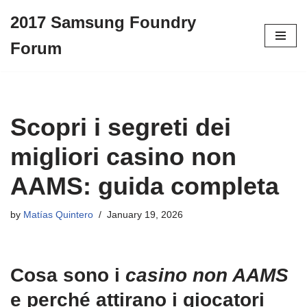
2017 Samsung Foundry
Skip
Forum
to
content
Scopri i segreti dei
migliori casino non
AAMS: guida completa
by
Matías Quintero
January 19, 2026
Cosa sono i
casino non AAMS
e perché attirano i giocatori