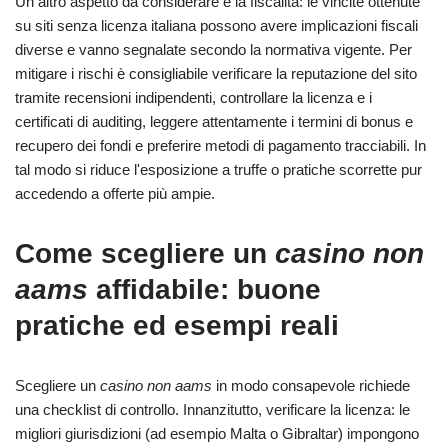
Un altro aspetto da considerare è la fiscalità: le vincite ottenute
su siti senza licenza italiana possono avere implicazioni fiscali
diverse e vanno segnalate secondo la normativa vigente. Per
mitigare i rischi è consigliabile verificare la reputazione del sito
tramite recensioni indipendenti, controllare la licenza e i
certificati di auditing, leggere attentamente i termini di bonus e
recupero dei fondi e preferire metodi di pagamento tracciabili. In
tal modo si riduce l'esposizione a truffe o pratiche scorrette pur
accedendo a offerte più ampie.
Come scegliere un
casino non
aams
affidabile: buone
pratiche ed esempi reali
Scegliere un
casino non aams
in modo consapevole richiede
una checklist di controllo. Innanzitutto, verificare la licenza: le
migliori giurisdizioni (ad esempio Malta o Gibraltar) impongono