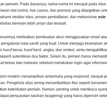
icari pemain. Pada dasarnya, nama-nama ini merujuk pada situs
sin slot online, live casino, dan promosi yang ditargetkan un
ahami struktur situs, proses pendaftaran, dan mekanisme
sule 
tivitas bermain lebih aman dan terarah.
mumnya melibatkan pembuatan akun menggunakan email atau
erta pengaturan kata sandi yang kuat. Untuk menjaga keamanan a
uruf besar, huruf kecil, angka, dan simbol, serta mengaktifka
seperti autentikasi dua faktor. Selain itu, pemain harus memasti
t bebas dari malware sebelum melakukan login agar informasi p
atform modern menampilkan antarmuka yang responsif, riwayat p
n. Pengelola situs sering menambahkan fitur seperti turname
tkan keterikatan pemain. Namun, penting untuk membaca syarat
rdapat persyaratan taruhan (wagering) yang harus dipenuhi se