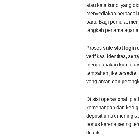
atau kata kunci yang d
menyediakan berbagai me
baru. Bagi pemula, mem
langkah pertama agar ak
Proses
sule slot login
u
verifikasi identitas, s
menggunakan kombinasi h
tambahan jika tersedia, 
yang aman dan perangka
Di sisi operasional, pl
kemenangan dan kerugia
deposit untuk meningka
bonus karena sering te
ditarik.