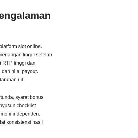
Pengalaman
tform slot online.
enangan tinggi setelah
 RTP tinggi dan
dan nilai payout.
ruhan riil.
rtunda, syarat bonus
nyusun checklist
stimoni independen.
ai konsistensi hasil