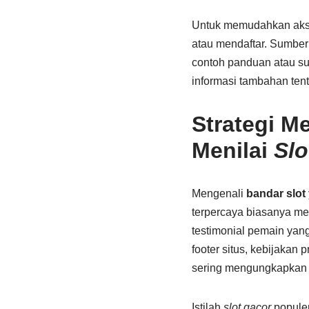
Untuk memudahkan akses 
atau mendaftar. Sumber 
contoh panduan atau su
informasi tambahan ten
Strategi 
Menilai
Slo
Mengenali
bandar slot
terpercaya biasanya mem
testimonial pemain yang 
footer situs, kebijakan
sering mengungkapkan p
Istilah
slot gacor
populer