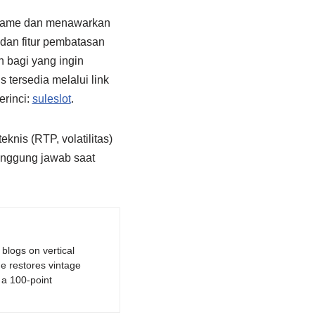
P game dan menawarkan
dan fitur pembatasan
 bagi yang ingin
 tersedia melalui link
erinci:
suleslot
.
nis (RTP, volatilitas)
anggung jawab saat
logs on vertical
e restores vintage
a 100-point