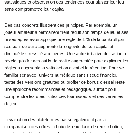
statistiques et observation des tendances pour ajuster leur jeu
sans compromettre leur capital.
Des cas concrets illustrent ces principes. Par exemple, un
joueur amateur a permanemment réduit son temps de jeu et ses
mises après avoir appliqué une règle de 1 % de la bankroll par
session, ce qui a augmenté la longévité de son capital et
diminué le stress lié aux pertes. Une autre initiative de casino a
révélé qu’offrir des outils de réalité augmentée pour expliquer les
règles a augmenté la satisfaction client et la rétention. Pour se
familiariser avec l’univers numérique sans risque financier,
tester des versions gratuites ou profiter de bonus d’essai reste
une approche recommandée et pédagogique, surtout pour
comprendre les spécificités des fournisseurs et des variantes
de jeu.
L’évaluation des plateformes passe également par la
comparaison des offres : choix de jeux, taux de redistribution,