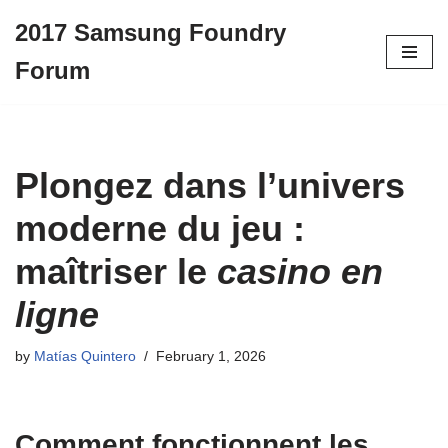
2017 Samsung Foundry
Skip
Forum
to
content
Plongez dans l’univers
moderne du jeu :
maîtriser le
casino en
ligne
by
Matías Quintero
February 1, 2026
Comment fonctionnent les