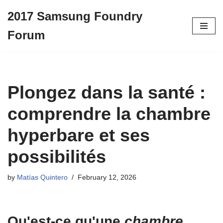
2017 Samsung Foundry
Skip
Forum
to
content
Plongez dans la santé :
comprendre la chambre
hyperbare et ses
possibilités
by
Matías Quintero
February 12, 2026
Qu'est-ce qu'une
chambre