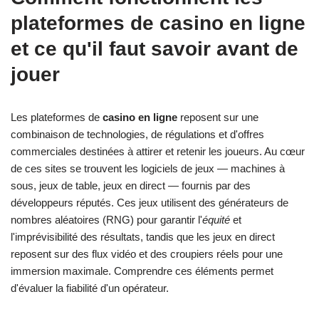
plateformes de casino en ligne
et ce qu'il faut savoir avant de
jouer
Les plateformes de
casino en ligne
reposent sur une
combinaison de technologies, de régulations et d'offres
commerciales destinées à attirer et retenir les joueurs. Au cœur
de ces sites se trouvent les logiciels de jeux — machines à
sous, jeux de table, jeux en direct — fournis par des
développeurs réputés. Ces jeux utilisent des générateurs de
nombres aléatoires (RNG) pour garantir l'
équité
et
l'imprévisibilité des résultats, tandis que les jeux en direct
reposent sur des flux vidéo et des croupiers réels pour une
immersion maximale. Comprendre ces éléments permet
d'évaluer la fiabilité d'un opérateur.