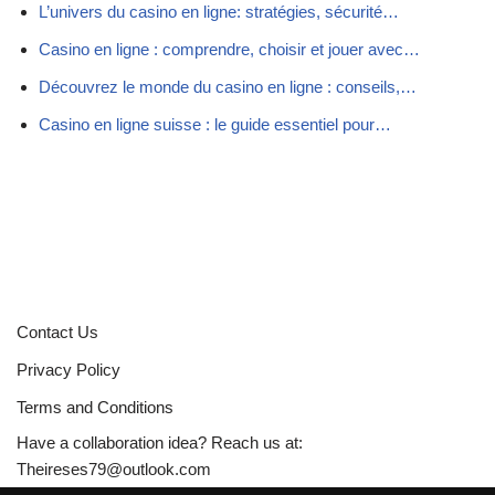
L’univers du casino en ligne: stratégies, sécurité…
Casino en ligne : comprendre, choisir et jouer avec…
Découvrez le monde du casino en ligne : conseils,…
Casino en ligne suisse : le guide essentiel pour…
Contact Us
Privacy Policy
Terms and Conditions
Have a collaboration idea? Reach us at:
Theireses79@outlook.com