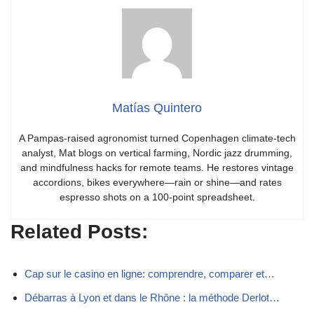
Matías Quintero
A Pampas-raised agronomist turned Copenhagen climate-tech
analyst, Mat blogs on vertical farming, Nordic jazz drumming,
and mindfulness hacks for remote teams. He restores vintage
accordions, bikes everywhere—rain or shine—and rates
espresso shots on a 100-point spreadsheet.
Related Posts:
Cap sur le casino en ligne: comprendre, comparer et…
Débarras à Lyon et dans le Rhône : la méthode Derlot…