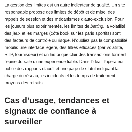
La gestion des limites est un autre indicateur de qualité. Un site
responsable propose des limites de dépôt et de mise, des
rappels de session et des mécanismes d’auto-exclusion. Pour
les joueurs plus expérimentés, les limites de
betting
, la volatilité
des jeux et les marges (côté book sur les paris sportifs) sont
des facteurs de contrôle du risque. N’oubliez pas la compatibilité
mobile: une interface légère, des filtres efficaces (par volatilité,
RTP, fournisseur) et un historique clair des transactions forment
l’épine dorsale d’une expérience fiable. Dans l’idéal, l’opérateur
publie des rapports d’audit et une page de statut indiquant la
charge du réseau, les incidents et les temps de traitement
moyens des retraits.
Cas d’usage, tendances et
signaux de confiance à
surveiller