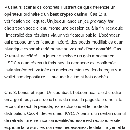
Plusieurs scénarios concrets illustrent ce qui différencie un
opérateur ordinaire d’un
best crypto casino
. Cas 1: la
vérification de l’équité. Un joueur lance un jeu
provably fair
,
choisit son seed client, monte une session et, à la fin, recalcule
l’intégralité des résultats via un vérificateur public. L’opérateur
qui propose un vérificateur intégré, des seeds modifiables et un
historique exportable démontre sa volonté d’être contrôlé. Cas
2: retrait accéléré. Un joueur encaisse un gain modeste en
USDC via un réseau à frais bas: la demande est confirmée
instantanément, validée en quelques minutes, fonds reçus sur
wallet non dépositaire — aucune friction ni frais cachés.
Cas 3: bonus éthique. Un cashback hebdomadaire est crédité
en argent réel, sans conditions de mise; la page de promo liste
le calcul exact, la période, les exclusions et le mode de
distribution. Cas 4: déclencheur KYC. À partir d’un certain cumul
de retraits, une vérification identité/adresse est requise; le site
explique la raison, les données nécessaires, le délai moyen et la