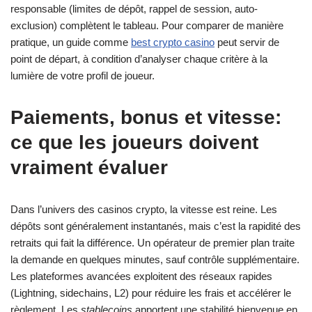
responsable (limites de dépôt, rappel de session, auto-
exclusion) complètent le tableau. Pour comparer de manière
pratique, un guide comme
best crypto casino
peut servir de
point de départ, à condition d’analyser chaque critère à la
lumière de votre profil de joueur.
Paiements, bonus et vitesse:
ce que les joueurs doivent
vraiment évaluer
Dans l’univers des casinos crypto, la vitesse est reine. Les
dépôts sont généralement instantanés, mais c’est la rapidité des
retraits qui fait la différence. Un opérateur de premier plan traite
la demande en quelques minutes, sauf contrôle supplémentaire.
Les plateformes avancées exploitent des réseaux rapides
(Lightning, sidechains, L2) pour réduire les frais et accélérer le
règlement. Les
stablecoins
apportent une stabilité bienvenue en