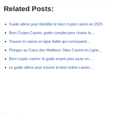
Related Posts:
Guide ultime pour identifier le best crypto casino en 2025
Best Crypto Casino: guide complet pour choisir la…
Trouver le casino en ligne fiable qui correspond…
Plongez au Cœur des Meilleurs Sites Casino en Ligne…
Best crypto casino: le guide expert pour jouer en…
Le guide ultime pour trouver le best online casino…