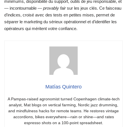
minimums, disponibilité du support, outils de jeu responsable, et
— incontournable —
provably fair
sur les jeux clés. Ce faisceau
d’indices, croisé avec des tests en petites mises, permet de
séparer le marketing du sérieux opérationnel et d’identifier les
opérateurs qui méritent votre confiance.
Matías Quintero
A Pampas-raised agronomist turned Copenhagen climate-tech
analyst, Mat blogs on vertical farming, Nordic jazz drumming,
and mindfulness hacks for remote teams. He restores vintage
accordions, bikes everywhere—rain or shine—and rates
espresso shots on a 100-point spreadsheet.