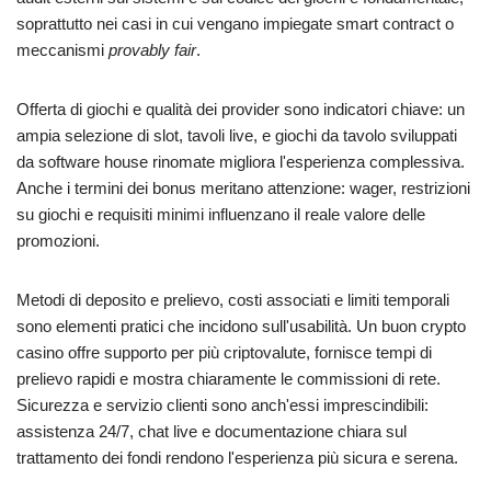
soprattutto nei casi in cui vengano impiegate smart contract o
meccanismi
provably fair
.
Offerta di giochi e qualità dei provider sono indicatori chiave: un
ampia selezione di slot, tavoli live, e giochi da tavolo sviluppati
da software house rinomate migliora l'esperienza complessiva.
Anche i termini dei bonus meritano attenzione: wager, restrizioni
su giochi e requisiti minimi influenzano il reale valore delle
promozioni.
Metodi di deposito e prelievo, costi associati e limiti temporali
sono elementi pratici che incidono sull'usabilità. Un buon crypto
casino offre supporto per più criptovalute, fornisce tempi di
prelievo rapidi e mostra chiaramente le commissioni di rete.
Sicurezza e servizio clienti sono anch'essi imprescindibili:
assistenza 24/7, chat live e documentazione chiara sul
trattamento dei fondi rendono l'esperienza più sicura e serena.