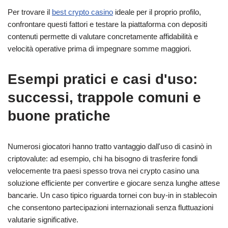
Per trovare il
best crypto casino
ideale per il proprio profilo,
confrontare questi fattori e testare la piattaforma con depositi
contenuti permette di valutare concretamente affidabilità e
velocità operative prima di impegnare somme maggiori.
Esempi pratici e casi d'uso:
successi, trappole comuni e
buone pratiche
Numerosi giocatori hanno tratto vantaggio dall'uso di casinò in
criptovalute: ad esempio, chi ha bisogno di trasferire fondi
velocemente tra paesi spesso trova nei crypto casino una
soluzione efficiente per convertire e giocare senza lunghe attese
bancarie. Un caso tipico riguarda tornei con buy-in in stablecoin
che consentono partecipazioni internazionali senza fluttuazioni
valutarie significative.