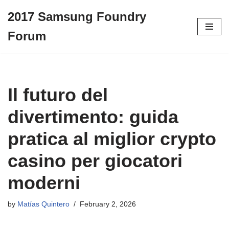
2017 Samsung Foundry
Skip
Forum
to
content
Il futuro del
divertimento: guida
pratica al
miglior crypto
casino
per giocatori
moderni
by
Matías Quintero
February 2, 2026