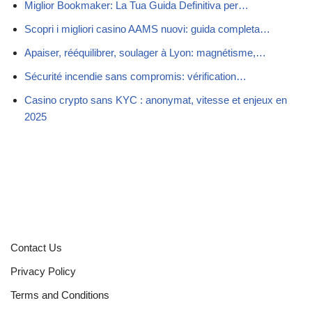
Miglior Bookmaker: La Tua Guida Definitiva per…
Scopri i migliori casino AAMS nuovi: guida completa…
Apaiser, rééquilibrer, soulager à Lyon: magnétisme,…
Sécurité incendie sans compromis: vérification…
Casino crypto sans KYC : anonymat, vitesse et enjeux en
2025
Contact Us
Privacy Policy
Terms and Conditions