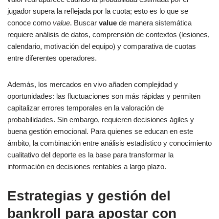
jugador supera la reflejada por la cuota; esto es lo que se
conoce como
value
. Buscar
value
de manera sistemática
requiere análisis de datos, comprensión de contextos (lesiones,
calendario, motivación del equipo) y comparativa de cuotas
entre diferentes operadores.
Además, los mercados en vivo añaden complejidad y
oportunidades: las fluctuaciones son más rápidas y permiten
capitalizar errores temporales en la valoración de
probabilidades. Sin embargo, requieren decisiones ágiles y
buena gestión emocional. Para quienes se educan en este
ámbito, la combinación entre análisis estadístico y conocimiento
cualitativo del deporte es la base para transformar la
información en decisiones rentables a largo plazo.
Estrategias y gestión del
bankroll para apostar con