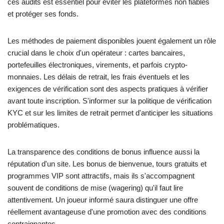
ces audits est essentiel pour éviter les plateformes non fiables
et protéger ses fonds.
Les méthodes de paiement disponibles jouent également un rôle
crucial dans le choix d'un opérateur : cartes bancaires,
portefeuilles électroniques, virements, et parfois crypto-
monnaies. Les délais de retrait, les frais éventuels et les
exigences de vérification sont des aspects pratiques à vérifier
avant toute inscription. S'informer sur la politique de vérification
KYC et sur les limites de retrait permet d'anticiper les situations
problématiques.
La transparence des conditions de bonus influence aussi la
réputation d'un site. Les bonus de bienvenue, tours gratuits et
programmes VIP sont attractifs, mais ils s'accompagnent
souvent de conditions de mise (wagering) qu'il faut lire
attentivement. Un joueur informé saura distinguer une offre
réellement avantageuse d'une promotion avec des conditions
contraignantes.