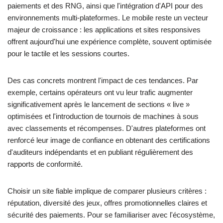
paiements et des RNG, ainsi que l'intégration d'API pour des
environnements multi-plateformes. Le mobile reste un vecteur
majeur de croissance : les applications et sites responsives
offrent aujourd'hui une expérience complète, souvent optimisée
pour le tactile et les sessions courtes.
Des cas concrets montrent l'impact de ces tendances. Par
exemple, certains opérateurs ont vu leur trafic augmenter
significativement après le lancement de sections « live »
optimisées et l'introduction de tournois de machines à sous
avec classements et récompenses. D'autres plateformes ont
renforcé leur image de confiance en obtenant des certifications
d'auditeurs indépendants et en publiant régulièrement des
rapports de conformité.
Choisir un site fiable implique de comparer plusieurs critères :
réputation, diversité des jeux, offres promotionnelles claires et
sécurité des paiements. Pour se familiariser avec l'écosystème,