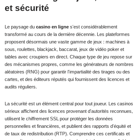
et sécurité
Le paysage du
casino en ligne
s'est considérablement
transformé au cours de la dernière décennie. Les plateformes
proposent désormais une vaste gamme de jeux : machines à
sous, roulettes, blackjack, baccarat, jeux de vidéo poker et
tables avec croupiers en direct. Chaque type de jeu repose sur
des mécanismes propres, comme les générateurs de nombres
aléatoires (RNG) pour garantir l'impartialité des tirages ou des
cartes, et des éditeurs réputés qui fournissent des licences et
audits réguliers.
La sécurité est un élément central pour tout joueur. Les casinos
sérieux affichent des licences provenant d'autorités reconnues,
utilisent le chiffrement SSL pour protéger les données
personnelles et financières, et publient des rapports d'équité et
de taux de redistribution (RTP). Comprendre ces certificats et