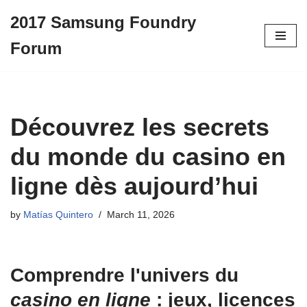
2017 Samsung Foundry
Skip
Forum
to
content
Découvrez les secrets
du monde du casino en
ligne dès aujourd’hui
by
Matías Quintero
March 11, 2026
Comprendre l'univers du
casino en ligne
: jeux, licences