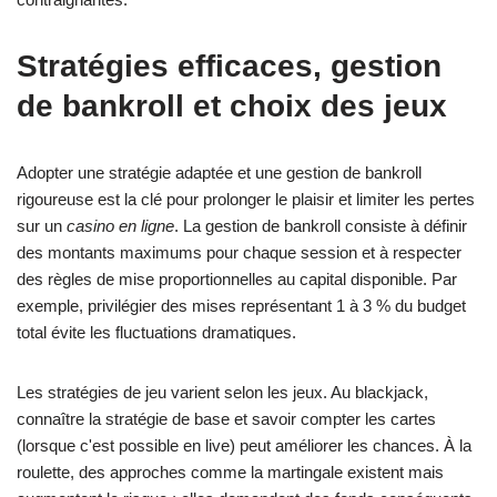
Stratégies efficaces, gestion
de bankroll et choix des jeux
Adopter une stratégie adaptée et une gestion de bankroll
rigoureuse est la clé pour prolonger le plaisir et limiter les pertes
sur un
casino en ligne
. La gestion de bankroll consiste à définir
des montants maximums pour chaque session et à respecter
des règles de mise proportionnelles au capital disponible. Par
exemple, privilégier des mises représentant 1 à 3 % du budget
total évite les fluctuations dramatiques.
Les stratégies de jeu varient selon les jeux. Au blackjack,
connaître la stratégie de base et savoir compter les cartes
(lorsque c'est possible en live) peut améliorer les chances. À la
roulette, des approches comme la martingale existent mais