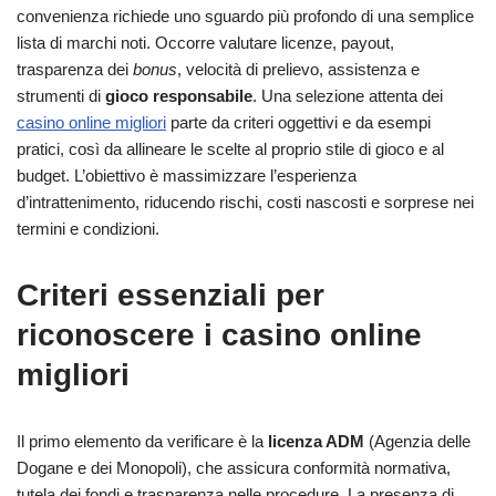
convenienza richiede uno sguardo più profondo di una semplice
lista di marchi noti. Occorre valutare licenze, payout,
trasparenza dei
bonus
, velocità di prelievo, assistenza e
strumenti di
gioco responsabile
. Una selezione attenta dei
casino online migliori
parte da criteri oggettivi e da esempi
pratici, così da allineare le scelte al proprio stile di gioco e al
budget. L’obiettivo è massimizzare l’esperienza
d’intrattenimento, riducendo rischi, costi nascosti e sorprese nei
termini e condizioni.
Criteri essenziali per
riconoscere i casino online
migliori
Il primo elemento da verificare è la
licenza ADM
(Agenzia delle
Dogane e dei Monopoli), che assicura conformità normativa,
tutela dei fondi e trasparenza nelle procedure. La presenza di