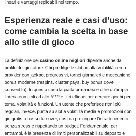
lineari e vantaggi replicabili nel tempo.
Esperienza reale e casi d’uso:
come cambia la scelta in base
allo stile di gioco
La definizione dei
casino online migliori
dipende anche dal
profilo del giocatore. Chi predilige le slot ad alta volatilità cerca
provider con jackpot progressivi, tornei giornalieri e meccaniche
bonus moderne (respins, cluster pays, buy bonus dove
consentito). In questo caso la piattaforma ideale offre un’ampia
libreria con titoli ad alto
RTP
e filtri efficaci per cercare giochi per
tema, volatilità e funzioni. Un utente che preferisce ritmi più
regolari, invece, punta su slot a volatilità media e promozioni con
giri gratis a basso turnover, così da prolungare l’intrattenimento
senza stress e rispettando un budget. Fondamentale, per
entrambi, è la presenza di limiti personalizzabili su deposito e