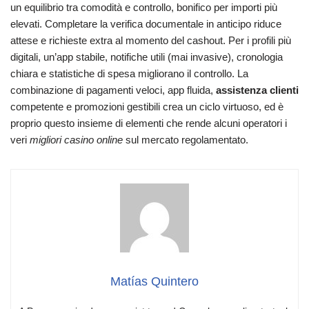
un equilibrio tra comodità e controllo, bonifico per importi più
elevati. Completare la verifica documentale in anticipo riduce
attese e richieste extra al momento del cashout. Per i profili più
digitali, un’app stabile, notifiche utili (mai invasive), cronologia
chiara e statistiche di spesa migliorano il controllo. La
combinazione di pagamenti veloci, app fluida,
assistenza clienti
competente e promozioni gestibili crea un ciclo virtuoso, ed è
proprio questo insieme di elementi che rende alcuni operatori i
veri
migliori casino online
sul mercato regolamentato.
Matías Quintero