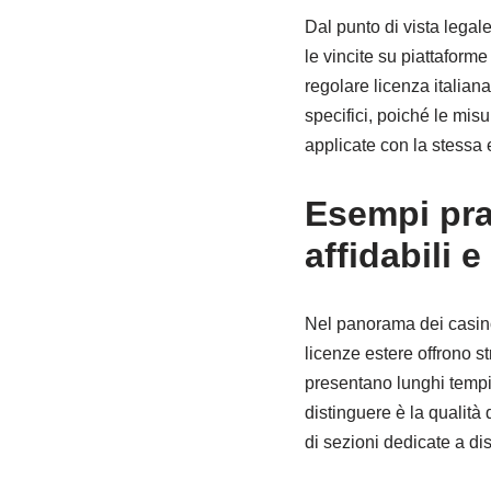
Dal punto di vista legale
le vincite su piattaform
regolare licenza italiana
specifici, poiché le mis
applicate con la stessa ef
Esempi pra
affidabili e
Nel panorama dei casino
licenze estere offrono s
presentano lunghi tempi d
distinguere è la qualità 
di sezioni dedicate a dis