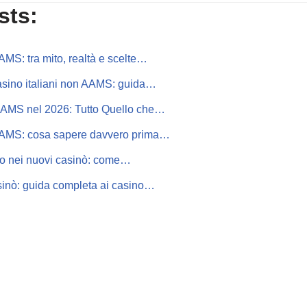
sts:
AMS: tra mito, realtà e scelte…
casino italiani non AAMS: guida…
AAMS nel 2026: Tutto Quello che…
 AAMS: cosa sapere davvero prima…
o nei nuovi casinò: come…
asinò: guida completa ai casino…