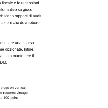
a fiscale e le recensioni
 informative su gioco
bblicano rapporti di audit
ormazioni che dovrebbero
onsultare una risorsa
me opzionate. Infine,
 aiuta a mantenere il
 ADM.
logs on vertical
e restores vintage
a 100-point