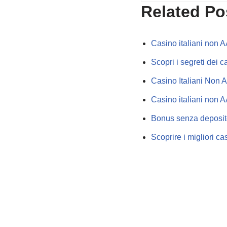
Related Po
Casino italiani non A
Scopri i segreti dei 
Casino Italiani Non 
Casino italiani non
Bonus senza deposit
Scoprire i migliori c