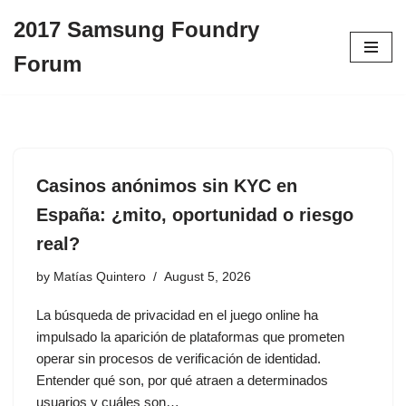
2017 Samsung Foundry
Skip
Forum
to
content
Casinos anónimos sin KYC en
España: ¿mito, oportunidad o riesgo
real?
by
Matías Quintero
August 5, 2026
La búsqueda de privacidad en el juego online ha
impulsado la aparición de plataformas que prometen
operar sin procesos de verificación de identidad.
Entender qué son, por qué atraen a determinados
usuarios y cuáles son…