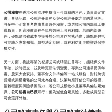
公司秘書
在香港公司治理中扮演不可或缺的角色：負責法定文
書、會議記錄、公司註冊事務及與公司註冊處之間的通訊等。
許多中小企業會考慮由董事兼任秘書，或選擇公司內部員工兼
職負責，但這種做法在合規與效率上各有利弊。若由內部兼
任，優點是節省成本並提升對公司運作的熟悉度；缺點則包括
可能缺乏專業知識、忽視法定期限，或在利益衝突時難以保持
獨立性。
另一方面，委託專業的
秘書公司
或聘請註冊專才，能確保文件
準確、按時提交，並及時更新法例變更。專業公司通常提供年
審、股東大會安排、董事會文件準備等一站式服務，對於跨境
營運或架構複雜的公司尤為合適。決策時應評估公司的規模、
複雜程度與風險承擔能力，若公司規模較小且董事具備法規知
識，
公司秘書自己做
可行；但為減低合規風險，多數成長型公
司會選擇外包。