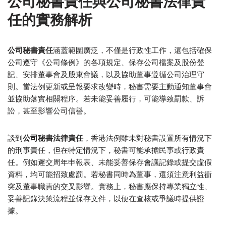
公司秘書責任與公司秘書法律責
任的實務解析
公司秘書責任
涵蓋範圍廣泛，不僅是行政性工作，還包括確保
公司遵守《公司條例》的各項規定、保存公司檔案及股份登
記、安排董事會及股東會議，以及協助董事遵循公司治理守
則。當法例更新或呈報要求改變時，秘書需要主動通知董事會
並協助落實相關程序。若未能妥善履行，可能導致罰款、訴
訟，甚至影響公司信譽。
談到
公司秘書法律責任
，香港法例雖未對秘書設置所有情況下
的刑事責任，但在特定情況下，秘書可能承擔民事或行政責
任。例如遲交周年申報表、未能妥善保存會議記錄或提交虛假
資料，均可能招致處罰。若秘書同時為董事，還須注意利益衝
突及董事職責的交叉影響。實務上，秘書應保持專業獨立性、
妥善記錄決策流程並保存文件，以便在查核或爭議時提供證
據。