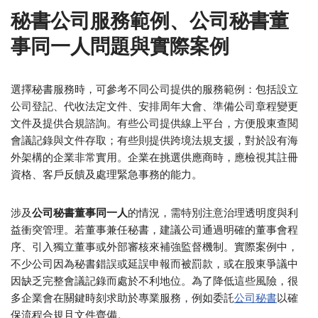
秘書公司服務範例、公司秘書董
事同一人問題與實際案例
選擇秘書服務時，可參考不同公司提供的服務範例：包括設立
公司登記、代收法定文件、安排周年大會、準備公司章程變更
文件及提供合規諮詢。有些公司提供線上平台，方便股東查閱
會議記錄與文件存取；有些則提供跨境法規支援，對於設有海
外架構的企業非常實用。企業在挑選供應商時，應檢視其註冊
資格、客戶反饋及處理緊急事務的能力。
涉及
公司秘書董事同一人
的情況，需特別注意治理透明度與利
益衝突管理。若董事兼任秘書，建議公司通過明確的董事會程
序、引入獨立董事或外部審核來補強監督機制。實際案例中，
不少公司因為秘書錯誤或延誤申報而被罰款，或在股東爭議中
因缺乏完整會議記錄而處於不利地位。為了降低這些風險，很
多企業會在關鍵時刻求助於專業服務，例如委託
公司秘書
以確
保流程合規且文件齊備。