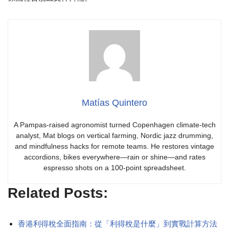
Matías Quintero
A Pampas-raised agronomist turned Copenhagen climate-tech
analyst, Mat blogs on vertical farming, Nordic jazz drumming,
and mindfulness hacks for remote teams. He restores vintage
accordions, bikes everywhere—rain or shine—and rates
espresso shots on a 100-point spreadsheet.
Related Posts:
香港利得稅全面指南：從「利得稅是什麼」到實戰計算方法