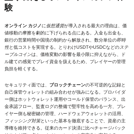
験
オンライン カジノ
に
仮想通貨
が導入される最大の理由は、価
値移動の摩擦を劇的に下げられる点にある。入金も出金も、
銀行の営業時間や国境の制約から解放され、数分単位の
即時
性
と低コストを実現する。とりわけUSDTやUSDCなどの
ステ
ーブルコイン
は、価格変動の影響を最小限に抑えながら、ド
ル建ての感覚でプレイ資金を扱えるため、プレイヤーの管理
負担を軽くする。
セキュリティ面では、
ブロックチェーン
の不可逆的な記録と
自己保管ウォレットの組み合わせが強みになる。プロバイダ
ー側はホットウォレット運用やコールド保管のバランス、出
金承認フロー、監査ログの整備で堅牢性を高める一方、プレ
イヤー側も秘密鍵の管理、ハードウェアウォレットの活用、
フィッシング対策
といった基本を徹底することで、資産の主
導権を維持できる。従来のカード決済に比べチャージバック