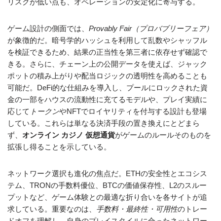
リスクが低い点も、オペレーションの安定化に寄与する。
ゲーム設計の側面では、
Provably Fair（プロバブリーフェア）
が象徴的だ。暗号学的ハッシュを利用して乱数やシャッフル
を検証できるため、結果の正当性を第三者に依存せず確認で
きる。さらに、チェーン上の公開データを使えば、ジャック
ポットの積み上がりや配当ロジックの透明性を高めることも
可能だ。DeFi的な仕組みを導入し、プールにロックされた資
金の一部をハウスの流動性に充てるモデルや、プレイ実績に
応じて
トークン
やNFTでロイヤリティを付与する設計も登場
している。これらは単なる決済手段の置き換えにとどまら
ず、
オンライン カジノ 仮想通貨
がゲームのルールそのものを
拡張し得ることを示している。
ネットワーク選択も進化の焦点だ。ETHの安全性とエコシス
テム、TRONの手数料優位、BTCの価値保存性、L2のスルー
プットなど、ゲーム体験との最適な折り合いを各サイトが追
求している。重要なのは、
手数料・最終性・可用性
のトレー
ドオフを理解し、自身のプレイスタイルに合ったネットワー