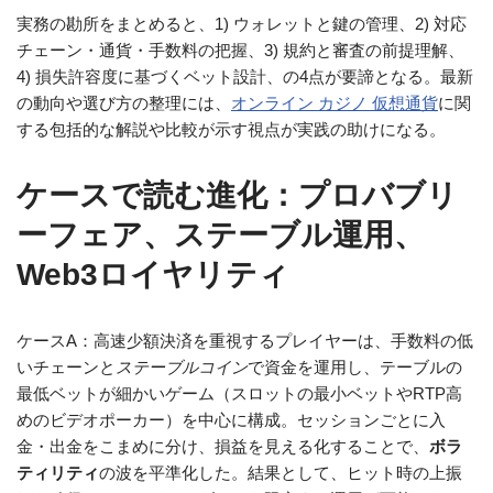
実務の勘所をまとめると、1) ウォレットと鍵の管理、2) 対応
チェーン・通貨・手数料の把握、3) 規約と審査の前提理解、
4) 損失許容度に基づくベット設計、の4点が要諦となる。最新
の動向や選び方の整理には、
オンライン カジノ 仮想通貨
に関
する包括的な解説や比較が示す視点が実践の助けになる。
ケースで読む進化：プロバブリ
ーフェア、ステーブル運用、
Web3ロイヤリティ
ケースA：高速少額決済を重視するプレイヤーは、手数料の低
いチェーンと
ステーブルコイン
で資金を運用し、テーブルの
最低ベットが細かいゲーム（スロットの最小ベットやRTP高
めのビデオポーカー）を中心に構成。セッションごとに入
金・出金をこまめに分け、損益を見える化することで、
ボラ
ティリティ
の波を平準化した。結果として、ヒット時の上振