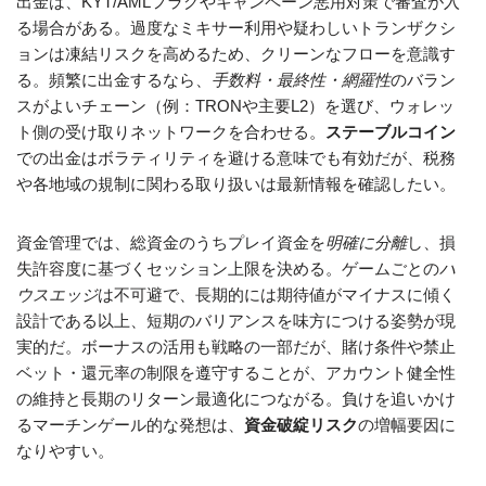
出金は、KYT/AMLフラグやキャンペーン悪用対策で審査が入
る場合がある。過度なミキサー利用や疑わしいトランザクシ
ョンは凍結リスクを高めるため、クリーンなフローを意識す
る。頻繁に出金するなら、
手数料・最終性・網羅性
のバラン
スがよいチェーン（例：TRONや主要L2）を選び、ウォレッ
ト側の受け取りネットワークを合わせる。
ステーブルコイン
での出金はボラティリティを避ける意味でも有効だが、税務
や各地域の規制に関わる取り扱いは最新情報を確認したい。
資金管理では、総資金のうちプレイ資金を
明確に分離
し、損
失許容度に基づくセッション上限を決める。ゲームごとの
ハ
ウスエッジ
は不可避で、長期的には期待値がマイナスに傾く
設計である以上、短期のバリアンスを味方につける姿勢が現
実的だ。ボーナスの活用も戦略の一部だが、賭け条件や禁止
ベット・還元率の制限を遵守することが、アカウント健全性
の維持と長期のリターン最適化につながる。負けを追いかけ
るマーチンゲール的な発想は、
資金破綻リスク
の増幅要因に
なりやすい。