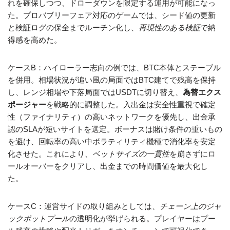
れを確保しつつ、ドローダウンを限定する運用が可能になっ
た。プロバブリーフェア対応のゲームでは、シード値の更新
と検証ログの保全までルーチン化し、
再現性のある検証
で納
得感を高めた。
ケースB：ハイローラー志向の例では、BTC本体とステーブル
を併用。相場状況が追い風の局面ではBTC建てで残高を保持
し、レンジ相場や下落局面ではUSDTに切り替え、
為替エクス
ポージャー
を戦略的に調整した。入出金は安全性重視で確定
性（ファイナリティ）の高いネットワークを優先し、出金承
認のSLAが短いサイトを選定。ボーナスは賭け条件の重いもの
を避け、回転率の高い中ボラティリティ機種で消化率を安定
化させた。これにより、
ベットサイズの一貫性
を崩さずにロ
ールオーバーをクリアし、出金までの時間価値を最大化し
た。
ケースC：運営サイドの取り組みとしては、
チェーン上のジャ
ックポットプール
の透明化が挙げられる。プレイヤーはプー