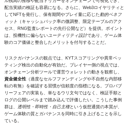
ル残高の推移や配当トリガーをオンチェーンで可視化でき、
配当実績の検証も容易になる。さらに、Web3ロイヤリティと
してNFTを発行し、保有期間やプレイ量に応じた
動的ベネフ
ィット
（キャッシュバック率の微調整、限定テーブルのアク
セス、RNG監査レポートの先行公開など）を提供。ポイント
は、投機性に偏らない
ユーティリティ設計
であり、ゲーム体
験のコア価値と整合したメリットを付与することだ。
リスクガバナンスの観点では、KYTスコアリングや異常ベッ
ティング検出の自動化が有効だ。プレイヤー側の視点では、
オンチェーン分析ツールで運営ウォレットの動きを観察し、
資金健全性
（過度なセルフファンディングや不自然な内部移
転の有無）を確認する習慣が信頼度の指標になる。プロバブ
リーフェアの実装も、単なるウリ文句ではなく、検証手順と
ログの公開レベルまで踏み込んで評価したい。こうした事例
群は、
透明性・即時性・自己主権
という仮想通貨の本質が、
ゲーム体験の質とガバナンスを同時に引き上げることを示し
ている。