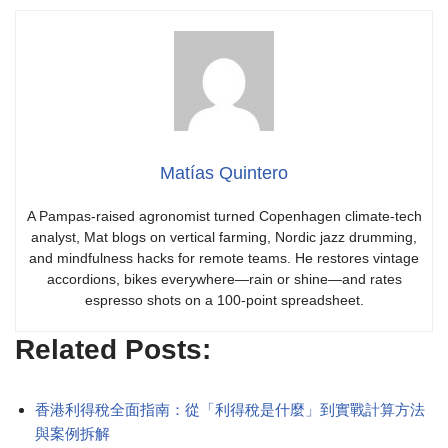
Matías Quintero
A Pampas-raised agronomist turned Copenhagen climate-tech
analyst, Mat blogs on vertical farming, Nordic jazz drumming,
and mindfulness hacks for remote teams. He restores vintage
accordions, bikes everywhere—rain or shine—and rates
espresso shots on a 100-point spreadsheet.
Related Posts:
香港利得稅全面指南：從「利得稅是什麼」到實戰計算方法
與案例拆解