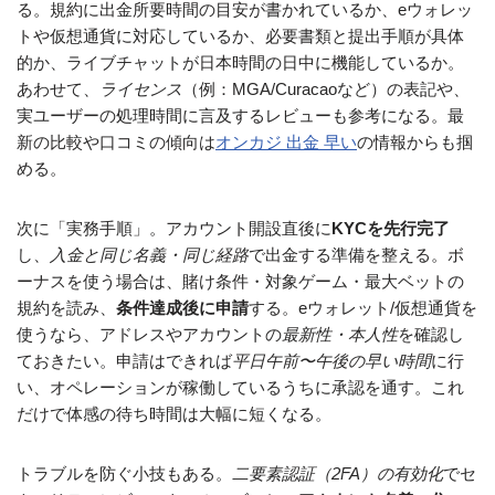
る。規約に出金所要時間の目安が書かれているか、eウォレッ
トや仮想通貨に対応しているか、必要書類と提出手順が具体
的か、ライブチャットが日本時間の日中に機能しているか。
あわせて、
ライセンス
（例：MGA/Curacaoなど）の表記や、
実ユーザーの処理時間に言及するレビューも参考になる。最
新の比較や口コミの傾向は
オンカジ 出金 早い
の情報からも掴
める。
次に「実務手順」。アカウント開設直後に
KYCを先行完了
し、
入金と同じ名義・同じ経路
で出金する準備を整える。ボ
ーナスを使う場合は、賭け条件・対象ゲーム・最大ベットの
規約を読み、
条件達成後に申請
する。eウォレット/仮想通貨を
使うなら、アドレスやアカウントの
最新性・本人性
を確認し
ておきたい。申請はできれば
平日午前〜午後の早い時間
に行
い、オペレーションが稼働しているうちに承認を通す。これ
だけで体感の待ち時間は大幅に短くなる。
トラブルを防ぐ小技もある。
二要素認証（2FA）の有効化
でセ