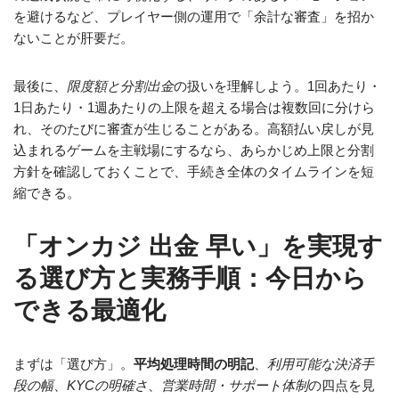
を避けるなど、プレイヤー側の運用で「余計な審査」を招か
ないことが肝要だ。
最後に、
限度額と分割出金
の扱いを理解しよう。1回あたり・
1日あたり・1週あたりの上限を超える場合は複数回に分けら
れ、そのたびに審査が生じることがある。高額払い戻しが見
込まれるゲームを主戦場にするなら、あらかじめ上限と分割
方針を確認しておくことで、手続き全体のタイムラインを短
縮できる。
「オンカジ 出金 早い」を実現す
る選び方と実務手順：今日から
できる最適化
まずは「選び方」。
平均処理時間の明記
、
利用可能な決済手
段の幅
、
KYCの明確さ
、
営業時間・サポート体制
の四点を見