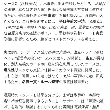
ケースC（銀行振込）。木曜夜に出金申請したところ、
承認は
金曜昼
、着金は
翌週月曜
。理由は金融機関の営業日に依存す
るため。特に海外送金や中継銀行を挟む場合は、時間差が大
きくなる。これを短縮するには、
平日午前の申請
、
名義表記
（半角/全角・順序）を銀行口座と完全一致
、
受取銀行の海外
送金受入条件
の確認がポイント。手数料や為替レートも実受
取額に影響するため、急ぎとコストのバランスを考える。
失敗例では、
ボーナス賭け条件の未達
や、
禁止ベット（高額
ベット/還元率の高いゲームへの偏り）
が発覚し、審査が長期
化。別人名義のカードや口座を混在利用していたケースは、
遵法性リスク
から支払い保留→アカウント調査に発展した。
これらは「速度」の問題ではなく、
支払い可否
の問題に変質
するため、
名義一貫・ルール遵守
の徹底は最重要だ。
遅延時のスタンスも結果を分ける。まずは
取引ID・申請時
刻・出金額
を提示できるようにし、サポートには
「審査の論
点」
を端的に確認する。求められた書類は
高解像度・無反