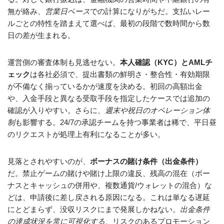
無が絡み、
営業日ベース
での計算になりがちだ。支払いレー
ルごとの特性を踏まえて選べば、最初の段階で数時間から数
日の差が生まれる。
運営側の審査体制も見逃せない。
本人確認（KYC）とAMLチ
ェック
は各社必須で、提出書類の鮮明さ・整合性・有効期限
が不備なく揃っているかが速度を決める。初回の高額出金
や、入金手段と異なる受取手段を指定したケースでは追加の
確認が入りやすい。さらに、
週末や祝日のオペレーション体
制
も影響する。24/7の承認チームを持つ事業者は稀で、平日昼
のリクエストが処理上有利になることが多い。
見落とされやすいのが、
ボーナスの賭け条件（出金条件）
だ。禁止ゲームの賭けや賭け上限の違反、残高の混在（ボー
ナスとキャッシュの併用や、複数通貨/ウォレットの混合）な
どは、申請後に差し戻される原因になる。これは単なる遅延
にとどまらず、没収リスクにまで発展しかねない。
出金条件
の達成状況を常に可視化する
、リスクのあるプロモーション