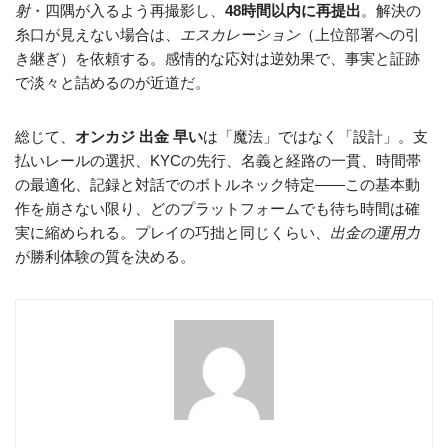
射
・四隅が入るよう再撮影し、
48時間以内に再提出
。解決の
糸口が見えない場合は、
エスカレーション
（上位部署への引
き継ぎ）を依頼する。感情的な応対は逆効果で、事実と証跡
で淡々と詰めるのが近道だ。
総じて、
オンカジ 出金 早い
は「魔法」ではなく「設計」。支
払いレールの選択、KYCの先行、名義と経路の一貫、時間帯
の最適化、記録と対話でのボトルネック特定——この基本動
作を崩さない限り、どのプラットフォームでも待ち時間は確
実に縮められる。プレイの巧拙と同じくらい、
出金の運用力
が勝利体験の質を決める。