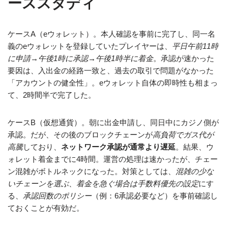
ーススタディ
ケースA（eウォレット）。本人確認を事前に完了し、同一名
義のeウォレットを登録していたプレイヤーは、
平日午前11時
に申請→午後1時に承認→午後1時半に着金
。承認が速かった
要因は、入出金の経路一致と、過去の取引で問題がなかった
「アカウントの健全性」。eウォレット自体の即時性も相まっ
て、2時間半で完了した。
ケースB（仮想通貨）。朝に出金申請し、同日中にカジノ側が
承認。だが、その後のブロックチェーンが
高負荷でガス代が
高騰
しており、
ネットワーク承認が通常より遅延
。結果、ウ
ォレット着金までに4時間。運営の処理は速かったが、チェー
ン混雑がボトルネックになった。対策としては、
混雑の少な
いチェーンを選ぶ
、
着金を急ぐ場合は手数料優先の設定
にす
る、
承認回数のポリシー
（例：6承認必要など）を事前確認し
ておくことが有効だ。