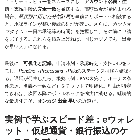
キュリティレビューをスムーズにし、
アカウント名義・住
所・支払手段の完全一致
を徹底する。高額出金が見込まれる
場合、
限度額に応じた分割計画
を事前にサポートへ相談する
と、承認ラインが整い後続の処理が速い。さらに、
カットオ
フタイム
（一日の承認締め時間）を把握して、その前に申請
を完了する。これらを積み上げれば、同じカジノでも「出金
が早い人」になれる。
最後に、
可視化と記録
。申請時刻・承認時刻・支払いIDをメ
モし、
Pending→Processing→Paid
のステータス推移を確認す
る。遅延が発生したら、根拠（例：KYC未完了、ボーナス条
件未達、名義不一致など）をチャットで明確化。理由が特定
できれば、次回以降のボトルネックを確実に潰せる。継続的
な最適化こそ、
オンカジ 出金 早い
の近道だ。
実例で学ぶスピード差：eウォレ
ット・仮想通貨・銀行振込のケ