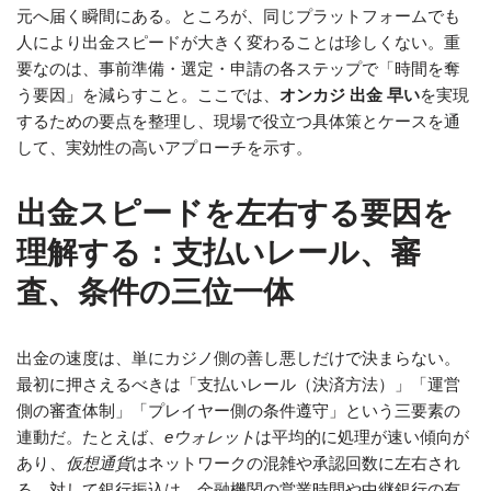
元へ届く瞬間にある。ところが、同じプラットフォームでも
人により出金スピードが大きく変わることは珍しくない。重
要なのは、事前準備・選定・申請の各ステップで「時間を奪
う要因」を減らすこと。ここでは、
オンカジ 出金 早い
を実現
するための要点を整理し、現場で役立つ具体策とケースを通
して、実効性の高いアプローチを示す。
出金スピードを左右する要因を
理解する：支払いレール、審
査、条件の三位一体
出金の速度は、単にカジノ側の善し悪しだけで決まらない。
最初に押さえるべきは「支払いレール（決済方法）」「運営
側の審査体制」「プレイヤー側の条件遵守」という三要素の
連動だ。たとえば、
eウォレット
は平均的に処理が速い傾向が
あり、
仮想通貨
はネットワークの混雑や承認回数に左右され
る。対して銀行振込は、金融機関の営業時間や中継銀行の有