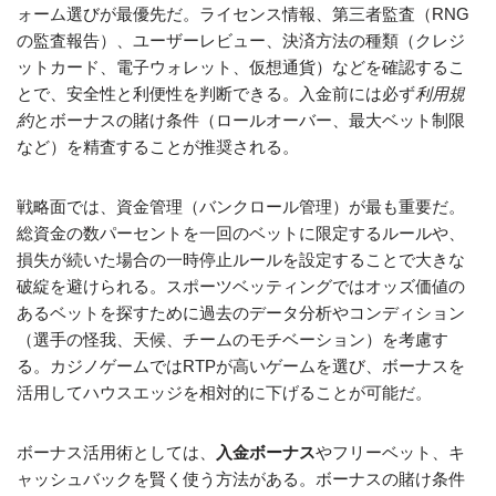
ォーム選びが最優先だ。ライセンス情報、第三者監査（RNG
の監査報告）、ユーザーレビュー、決済方法の種類（クレジ
ットカード、電子ウォレット、仮想通貨）などを確認するこ
とで、安全性と利便性を判断できる。入金前には必ず
利用規
約
とボーナスの賭け条件（ロールオーバー、最大ベット制限
など）を精査することが推奨される。
戦略面では、資金管理（バンクロール管理）が最も重要だ。
総資金の数パーセントを一回のベットに限定するルールや、
損失が続いた場合の一時停止ルールを設定することで大きな
破綻を避けられる。スポーツベッティングではオッズ価値の
あるベットを探すために過去のデータ分析やコンディション
（選手の怪我、天候、チームのモチベーション）を考慮す
る。カジノゲームではRTPが高いゲームを選び、ボーナスを
活用してハウスエッジを相対的に下げることが可能だ。
ボーナス活用術としては、
入金ボーナス
やフリーベット、キ
ャッシュバックを賢く使う方法がある。ボーナスの賭け条件