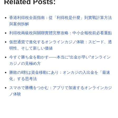
Related Posts:
香港利得稅全面指南：從「利得稅是什麼」到實戰計算方法
與案例拆解
利得稅兩級稅與關聯實體完整攻略：中小企報稅前必看重點
仮想通貨で進化するオンラインカジノ体験：スピード、透
明性、そして新しい価値
今すぐ勝ち金を動かす――本当に“出金が早い”オンライン
カジノの見極め方
勝敗の8割は資金移動にあり：オンカジの入出金を「最速
化」する思考法
スマホで勝機をつかむ：アプリで加速するオンラインカジ
ノ体験