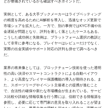
どが整備されているかも確認すべきポイントだ。
実例として、ある大手ブックメーカーはライブベッティング
の精度を高めるためにAI解析を導入し、迅速なオッズ更新で
市場シェアを拡大した。一方で、別の事例ではKYC不備や出
金遅延が問題となり、評判を著しく落としたケースもある。
こうした成功例と失敗例は、プラットフォーム選択の教訓と
して非常に参考になる。プレイヤーはレビューだけでなく、
実際の出金実績やサポート対応の評判も併せて調べるべき
だ。
業界の将来像としては、ブロックチェーン技術を使った透明
性の高い決済やスマートコントラクトによる自動ペイアウ
ト、より高度なプレイヤー保護機能の導入が期待される。ま
た、スポーツリーグやイベント主催者との提携が進むこと
で、合法性の確保や新たな市場機会が生まれている。サービ
ス比較や詳細な情報収集を行う際には、信頼できる情報源を
参照し、必要に応じて専門家の意見を取り入れることが望ま