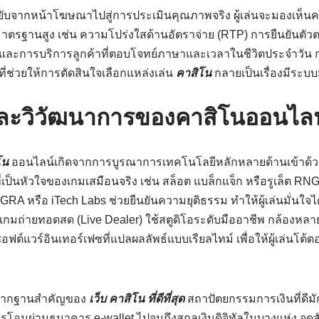
ขยับจากหน้าโฆษณาไปสู่การประเมินคุณภาพจริง ผู้เล่นจะมองเห็นค
บมาตรฐานสูง เช่น ความโปร่งใสด้านอัตราจ่าย (RTP) การยืนยันตัวต
น และการบริการลูกค้าที่ตอบโจทย์ภาษาและเวลาในชีวิตประจำวัน
ี่ช่วยให้การตัดสินใจเลือกแหล่งเล่น
คาสิโน
กลายเป็นเรื่องมีระบบ
ละวิวัฒนาการของคาสิโนออนไลน
โน
ออนไลน์เกิดจากการบูรณาการเทคโนโลยีหลักหลายด้านเข้าด้วยก
ี่เป็นหัวใจของเกมเสมือนจริง เช่น สล็อต แบล็กแจ็ก หรือรูเล็ต RNG
A หรือ iTech Labs ช่วยยืนยันความยุติธรรม ทำให้ผู้เล่นมั่นใจไ
นเกมถ่ายทอดสด (Live Dealer) ใช้สตูดิโอระดับมืออาชีพ กล้องหลา
ต์แวร์อินเทอร์เฟซที่แปลผลลัพธ์แบบเรียลไทม์ เพื่อให้ผู้เล่นโต้ตอ
่งรากฐานสำคัญของ
เว็บ คาสิโน ที่ดีที่สุด
สถาปัตยกรรมการเงินที่ดี
ารโอนผ่านธนาคาร e-wallet ไปจนถึงสกุลเงินดิจิทัลในบางแห่ง จุด