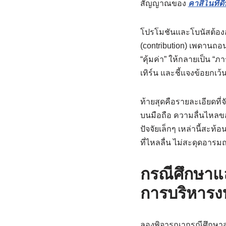
สัญญาณของ
คาสิโนที่ดีท
โปรโมชันและโบนัสต้องอ
(contribution) เพดานถอน
“คุ้มค่า” ให้กลายเป็น “ภ
เทิร์น และชี้แจงข้อยกเว้
ท้ายสุดคือรายละเอียดที
บนมือถือ ความลื่นไหลข
ปัจจัยเล็กๆ เหล่านี้ส
ที่ไหลลื่น ไม่สะดุดอารม
กรณีศึกษาและ
การบริหารง
ลองพิจารณากรณีศึกษาสอง