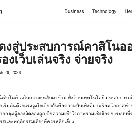
m
Business
Technology
Hea
ดงสู่ประสบการณ์คาสิโนออ
รองเว็บเล่นจริง จ่ายจริง
h 26, 2026
เติบโตเร็วเกินกว่าจะหลับตาข้าม ทั้งด้านเทคโนโลยี ประสบการณ
ริ่มต้นด้วยแรงจูงใจเดียวกันคือความบันเทิงที่มาพร้อมโอกาสทำกำไร 
กลุ่มผู้ลองผิดลองถูก คือความเข้าใจภาพรวมเชิงลึกของระบบที่ข
และพฤติกรรมเสี่ยงที่ควรหลีกเลี่ยง