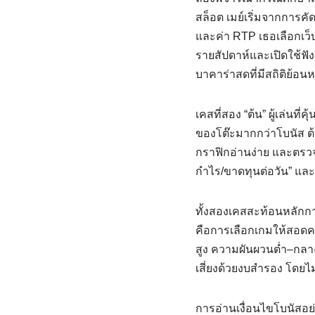
สล็อต เมย์เริ่มจากการ
และค่า RTP เธอเลือกเว็บ
รายสัปดาห์และเปิดใช้ฟั
บาคาร่าสดที่มีสถิติย้อนห
เคสที่สอง “ต้น” ผู้เล่
ของโต๊ะมากกว่าโบนัส ต
กราฟิกอ่านง่าย และตรวจ
กำไร/ขาดทุนต่อวัน” แล
ทั้งสองเคสสะท้อนหลักกา
คือการเลือกเกมให้สอดคล
สูง ความผันผวนต่ำ–กลา
เสี่ยงด้วยงบสำรอง โดยไม
การอ่านเงื่อนไขโบนัสอย่