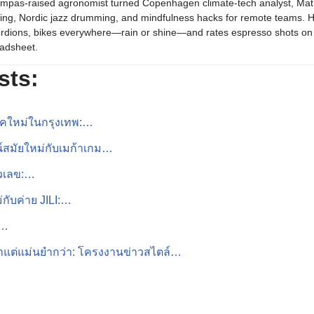
mpas-raised agronomist turned Copenhagen climate-tech analyst, Mat b
ing, Nordic jazz drumming, and mindfulness hacks for remote teams. H
rdions, bikes everywhere—rain or shine—and rates espresso shots on 
adsheet.
sts:
ุคใหม่ในกรุงเทพ:…
์สมัยใหม่กับเมก้าเกม…
ัวเลข:…
กับค่าย JILI:…
:…
าแต่แม่นยำกว่า: โครงงานข่าวสไตล์…