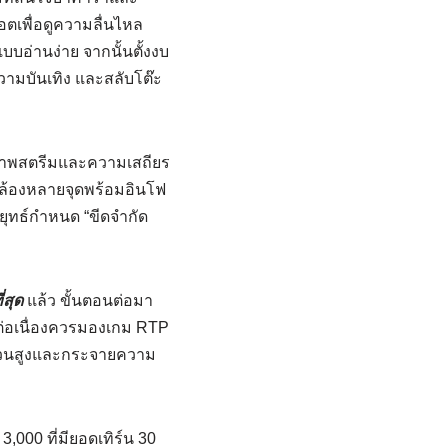
ตเพื่อดูความลื่นไหล
บบอ่านง่าย จากนั้นตั้งงบ
วามบันเทิง และสลับโต๊ะ
ุณภาพสตรีมและความเสถียร
กล้องหลายจุดพร้อมอินโฟ
ยุทธ์กำหนด “ขีดจำกัด
่สุด
แล้ว ขั้นตอนต่อมา
มต่อเนื่องควรมองเกม RTP
นผวนสูงและกระจายความ
,000 ที่มียอดเทิร์น 30