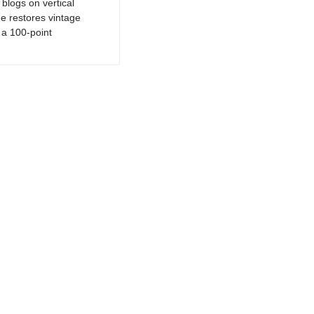
logs on vertical
e restores vintage
a 100-point