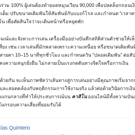
นร่วม 100% ผู้เล่นต้องทำยอดหมุนเวียน 90,000 เพื่อปลดล็อกถอนเงิน
่วมเต็ม ปรับขนาดเดิมพันให้สัมพันธ์กับแบงก์โรล และกำหนด “เวล
์น เพื่อตัดสินใจว่าจะเดินหน้าหรือหยุดพัก
ณ์และจังหวะการเล่น เครื่องมืออย่างบันทึกสถิติส่วนตัวช่วยให้เห
ยง เช่น เวลาเล่นที่มักพลาดเพราะความเหนื่อย หรือขนาดเดิมพันที
ักสายตา 10–15 นาทีทุกชั่วโมง และกำหนดวัน “ปลอดเดิมพัน” ต่อสัป
คงความสนุกยั่งยืน ไม่กลายเป็นแรงกดดันทางจิตใจหรือการเงิน
้าด้วยกัน จะเห็นภาพชัดว่าเส้นทางสู่การเล่นอย่างมีคุณภาพเริ่ม
ด้ และสอดคล้องกับพฤติกรรมการใช้งานจริง แล้วต่อด้วยวินัยการเงิน
่คือแกนกลางที่ทำให้ประสบการณ์บน
คาสิโน
ออนไลน์มีทั้งความบัน
รอบความเสี่ยงที่ยอมรับได้
ías Quintero