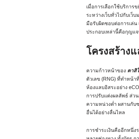
เมื่อการเลือกใช้บริการ
ระหว่างเว็บทั่วไปกับเว็
มือรับผิดชอบต่อการเล่
ประกอบเหล่านี้คือกุญแจท
โครงสร้างแ
ความก้าวหน้าของ
คาสิ
ตัวเลข (RNG) ที่ทำหน้าท
ห้องแลบอิสระอย่าง eCOGR
การปรับแต่งผลลัพธ์ ส่ว
ความหน่วงต่ำ ผสานกับซอฟ
อื่นได้อย่างลื่นไหล
การชำระเงินคืออีกหนึ
หลายช่องทาง ทั้งบัตร ก