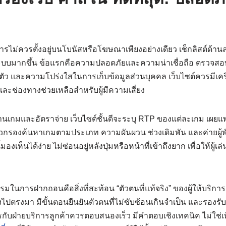
ารไม่ควรตั้งอยู่บนโบนัสหรือโฆษณาเพียงอย่างเดียว เช็กลิสต์ด้าน
ะบบมากขึ้น ข้อแรกคือความปลอดภัยและความน่าเชื่อถือ ตรวจสอ
ว และความโปร่งใสในการเก็บข้อมูลส่วนบุคคล เว็บไซต์ควรมีเครื่
และช่องทางช่วยเหลือสำหรับผู้มีความเสี่ยง
านเกมและอัตราจ่าย เว็บไซต์ชั้นดีจะระบุ RTP ของแต่ละเกม เผ
ัวกรองค้นหาเกมตามประเภท ความผันผวน ช่วงเดิมพัน และค่ายผู้
องเห็นได้ง่าย ไม่ซ่อนอยู่หลังปุ่มหรือหน้าที่เข้าถึงยาก เพื่อให้ผู้เ
ในการฝากถอนคือสิ่งที่สะท้อน “ตัวตนที่แท้จริง” ของผู้ให้บริกา
ตรงมา มีขั้นตอนยืนยันตัวตนที่ไม่ซับซ้อนเกินจำเป็น และรองรับช่
รกับฝ่ายบริการลูกค้าควรตอบสนองเร็ว มีคำตอบเชิงเทคนิค ไม่ใช่เพีย