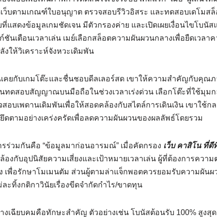
คัดเว็บตามเกณฑ์ใบอนุญาต ตรวจสอบรีวิวอิสระ และทดสอบเดโมสล็อ
ที่แสดงข้อมูลเกมชัดเจน มีตัวกรองค่าย และเปิดเผยเงื่อนไขโบนัสแ
งก์ชันเตือนเวลาเล่น เมย์เลือกสล็อตความผันผวนกลางเพื่อยืดเวลาค
ลังให้วิเคราะห์จังหวะเดิมพัน
นที่คุ้นเคยกับเกมโต๊ะและชื่นชอบดีลเลอร์สด เขาให้ความสำคัญกับค
้นทดสอบสัญญาณบนมือถือในช่วงเวลาเร่งด่วน เลือกโต๊ะที่ใช้มุม
สอบเพดานเดิมพันเพื่อให้สอดคล้องกับสไตล์การเดินเงิน เขาใช้กล
ะยึดตามอย่างเคร่งครัดเพื่อลดความผันผวนของผลลัพธ์โดยรวม
รร่วมกันคือ “ข้อมูลมาก่อนอารมณ์” เมื่อคัดกรอง
เว็บ คาสิโน ที่ดีที
้องกับอุปนิสัยความเสี่ยงและเป้าหมายเวลาเล่น ผู้ที่ต้องการควา
ง เพื่อรักษาโมเมนตัม ส่วนผู้ตามล่าแจ็กพอตควรยอมรับความผั
่ละทิ้งกติกาวินัยเรื่องขีดจำกัดกำไร/ขาดทุน
างเฉียบคมคือทักษะสำคัญ ตัวอย่างเช่น โบนัสต้อนรับ 100% สูงสุด 3