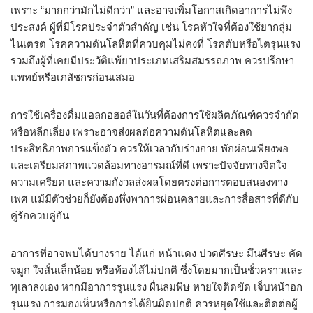
เพราะ “มากกว่ามักไม่ดีกว่า” และอาจเพิ่มโอกาสเกิดอาการไม่พึง
ประสงค์ ผู้ที่มีโรคประจำตัวสำคัญ เช่น โรคหัวใจที่ต้องใช้ยากลุ่ม
ไนเตรต โรคความดันโลหิตที่ควบคุมไม่คงที่ โรคตับหรือไตรุนแรง
รวมถึงผู้ที่เคยมีประวัติแพ้ยาประเภทเสริมสมรรถภาพ ควรปรึกษา
แพทย์หรือเภสัชกรก่อนเสมอ
การใช้เครื่องดื่มแอลกอฮอล์ในวันที่ต้องการใช้ผลิตภัณฑ์ควรจำกัด
หรือหลีกเลี่ยง เพราะอาจส่งผลต่อความดันโลหิตและลด
ประสิทธิภาพการแข็งตัว ควรให้เวลากับร่างกาย พักผ่อนเพียงพอ
และเตรียมสภาพแวดล้อมทางอารมณ์ที่ดี เพราะปัจจัยทางจิตใจ
ความเครียด และความกังวลส่งผลโดยตรงต่อการตอบสนองทาง
เพศ แม้มีตัวช่วยก็ยังต้องพึ่งพาการผ่อนคลายและการสื่อสารที่ดีกับ
คู่รักควบคู่กัน
อาการที่อาจพบได้บางราย ได้แก่ หน้าแดง ปวดศีรษะ มึนศีรษะ คัด
จมูก ใจสั่นเล็กน้อย หรือท้องไส้ไม่ปกติ ซึ่งโดยมากเป็นชั่วคราวและ
ทุเลาลงเอง หากมีอาการรุนแรง ผื่นลมพิษ หายใจติดขัด เจ็บหน้าอก
รุนแรง การมองเห็นหรือการได้ยินผิดปกติ ควรหยุดใช้และติดต่อผู้